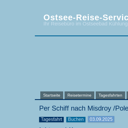
Ostsee-Reise-Servic
Ihr Reisebüro im Ostseebad Kühlun
Startseite
Reisetermine
Tagesfahrten
Per Schiff nach Misdroy /Pol
Tagesfahrt
Buchen
03.09.2025