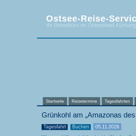
Ostsee-Reise-Servic
Ihr Reisebüro im Ostseebad Kühlun
Startseite
Reisetermine
Tagesfahrten
Grünkohl am „Amazonas des 
Tagesfahrt
Buchen
05.11.2026