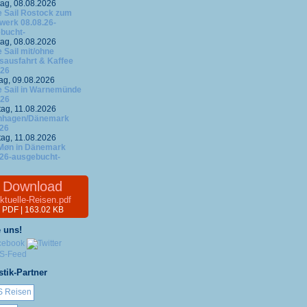
ag, 08.08.2026
 Sail Rostock zum
werk 08.08.26-
bucht-
ag, 08.08.2026
 Sail mit/ohne
fsausfahrt & Kaffee
.26
ag, 09.08.2026
 Sail in Warnemünde
.26
tag, 11.08.2026
nhagen/Dänemark
.26
tag, 11.08.2026
 Møn in Dänemark
.26-ausgebucht-
Download
ktuelle-Reisen.pdf
PDF | 163.02 KB
 uns!
stik-Partner