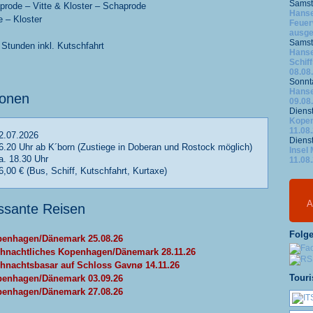
Samst
aprode – Vitte & Kloster – Schaprode
Hanse
e – Kloster
Feuer
ausge
Samst
 Stunden inkl. Kutschfahrt
Hanse
Schif
08.08
Sonnt
Hanse
ionen
09.08
Diens
Kope
11.08
2.07.2026
Diens
6.20 Uhr ab K´born (Zustiege in Doberan und Rostock möglich)
Insel
a. 18.30 Uhr
11.08
6,00 € (Bus, Schiff, Kutschfahrt, Kurtaxe)
A
essante Reisen
Folge
enhagen/Dänemark 25.08.26
hnachtliches Kopenhagen/Dänemark 28.11.26
hnachtsbasar auf Schloss Gavnø 14.11.26
Touri
enhagen/Dänemark 03.09.26
enhagen/Dänemark 27.08.26