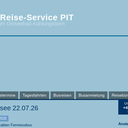
Reise-Service PIT
 im Ostseebad Kühlungsborn
etermine
Tagesfahrten
Busreisen
Busanmietung
Reisebü
Un
nsee 22.07.26
+4
2026
Anst
tablen Fernreisebus