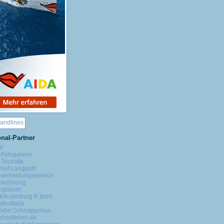
nal-Partner
it
-Fotogalerie
Touristik
nhof Langguth
nvermietungsservice
nwohnung
ngsborn
Kleckerburg K´born
Westfalia
fahrt-Schnäppchen
ebadferien.de