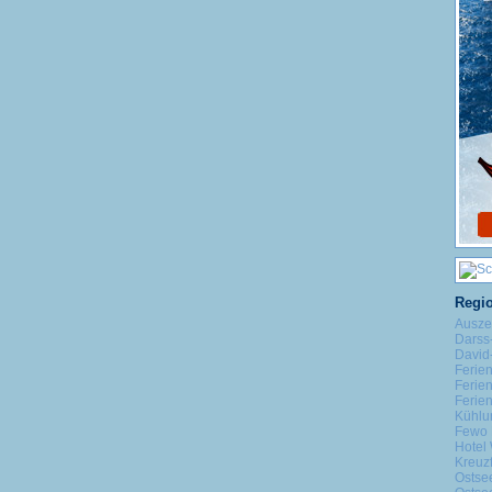
Regio
Ausze
Darss
David-
Ferie
Ferie
Ferie
Kühlu
Fewo 
Hotel 
Kreuz
Ostse