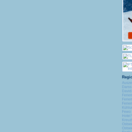
Regio
Ausze
Darss
David-
Ferie
Ferie
Ferie
Kühlu
Fewo 
Hotel 
Kreuz
Ostse
Ostse