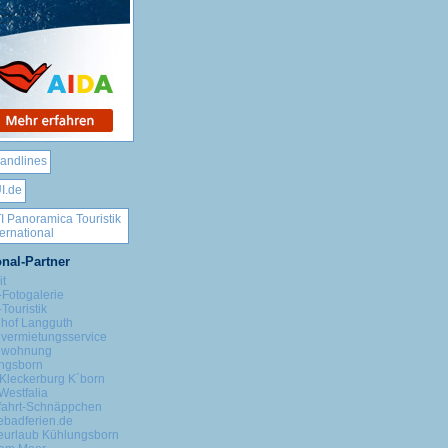
nal-Partner
it
-Fotogalerie
Touristik
nhof Langguth
nvermietungsservice
nwohnung
ngsborn
Kleckerburg K´born
Westfalia
fahrt-Schnäppchen
ebadferien.de
eurlaub Kühlungsborn