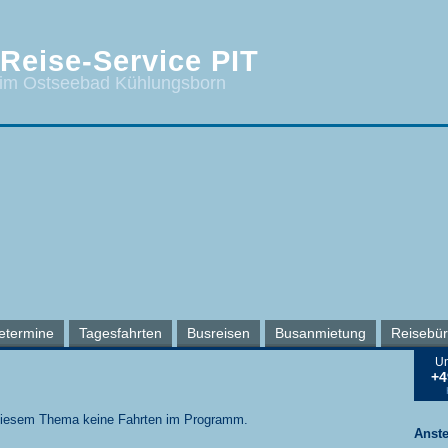
Reise-Service PIT
 im Ostseebad Kühlungsborn
etermine
Tagesfahrten
Busreisen
Busanmietung
Reisebü
Un
+4
 diesem Thema keine Fahrten im Programm.
Anst