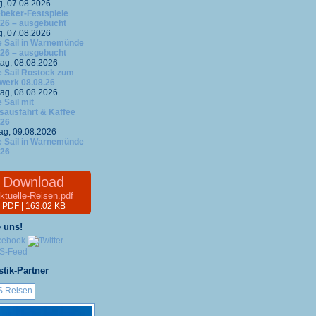
g, 07.08.2026
ebeker-Festspiele
.26 – ausgebucht
g, 07.08.2026
 Sail in Warnemünde
.26 – ausgebucht
ag, 08.08.2026
 Sail Rostock zum
werk 08.08.26
ag, 08.08.2026
 Sail mit
fsausfahrt & Kaffee
.26
ag, 09.08.2026
 Sail in Warnemünde
.26
Download
ktuelle-Reisen.pdf
PDF | 163.02 KB
 uns!
stik-Partner