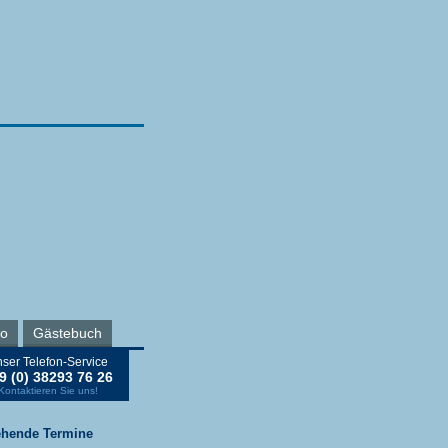
ro
Gästebuch
ser Telefon-Service
9 (0) 38293 76 26
Kontaktieren Sie uns!
ehende Termine