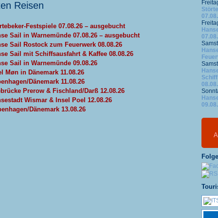
Freita
ten Reisen
Stört
07.08
Freita
rtebeker-Festspiele 07.08.26 – ausgebucht
Hanse
se Sail in Warnemünde 07.08.26 – ausgebucht
07.08
Samst
se Sail Rostock zum Feuerwerk 08.08.26
Hanse
se Sail mit Schiffsausfahrt & Kaffee 08.08.26
Feuer
se Sail in Warnemünde 09.08.26
Samst
Hanse
el Møn in Dänemark 11.08.26
Schif
enhagen/Dänemark 11.08.26
08.08
brücke Prerow & Fischland/Darß 12.08.26
Sonnt
Hanse
sestadt Wismar & Insel Poel 12.08.26
09.08
enhagen/Dänemark 13.08.26
A
Folge
Touri