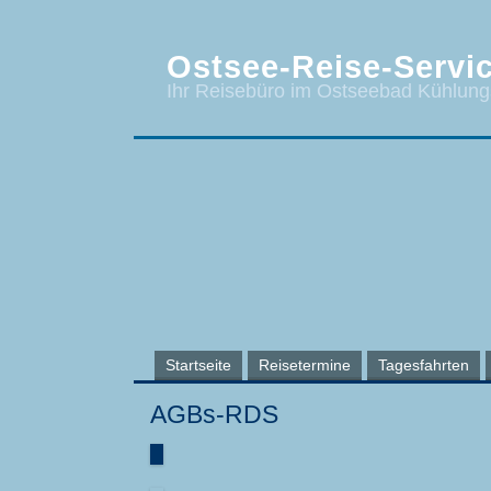
Ostsee-Reise-Servic
Ihr Reisebüro im Ostseebad Kühlun
Startseite
Reisetermine
Tagesfahrten
AGBs-RDS