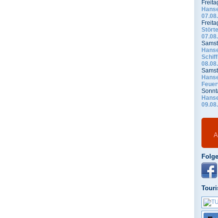
Freita
Hanse
07.08
Freita
Stört
07.08
Samst
Hanse
Schif
08.08
Samst
Hanse
Feuer
Sonnt
Hanse
09.08
A
Folge
Touri