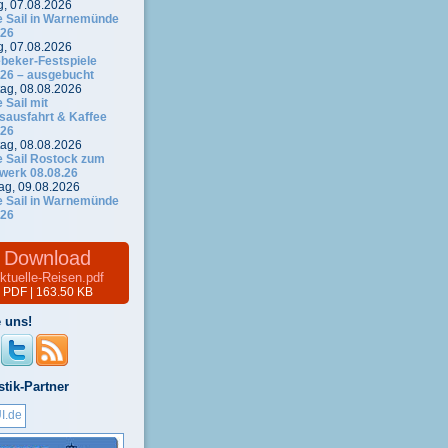
g, 07.08.2026
 Sail in Warnemünde
.26
g, 07.08.2026
ebeker-Festspiele
.26 – ausgebucht
ag, 08.08.2026
 Sail mit
fsausfahrt & Kaffee
.26
ag, 08.08.2026
 Sail Rostock zum
werk 08.08.26
ag, 09.08.2026
 Sail in Warnemünde
.26
Download
ktuelle-Reisen.pdf
PDF | 163.50 KB
 uns!
stik-Partner