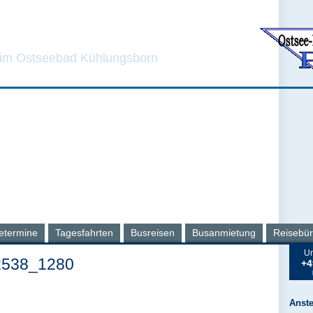
Reise-Service PIT
 im Ostseebad Kühlungsborn
etermine
Tagesfahrten
Busreisen
Busanmietung
Reisebü
Un
2538_1280
+4
Anst