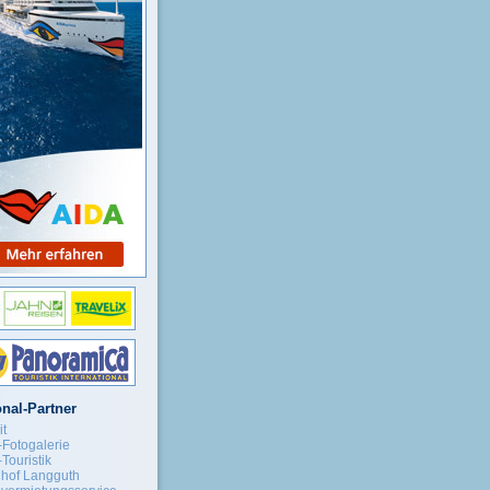
nal-Partner
it
-Fotogalerie
Touristik
nhof Langguth