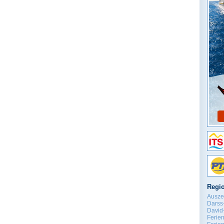
Regio
Ausze
Darss
David-
Ferie