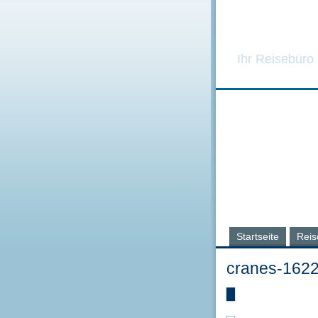
Ostsee-
Ihr Reisebüro
Startseite
Reis
cranes-162