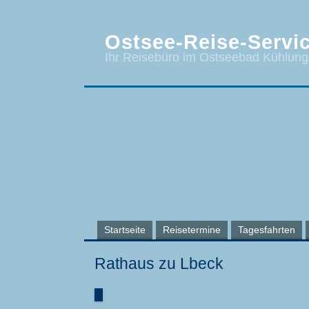
Ostsee-Reise-Servic
Ihr Reisebüro im Ostseebad Kühlun
Startseite
Reisetermine
Tagesfahrten
Rathaus zu Lbeck