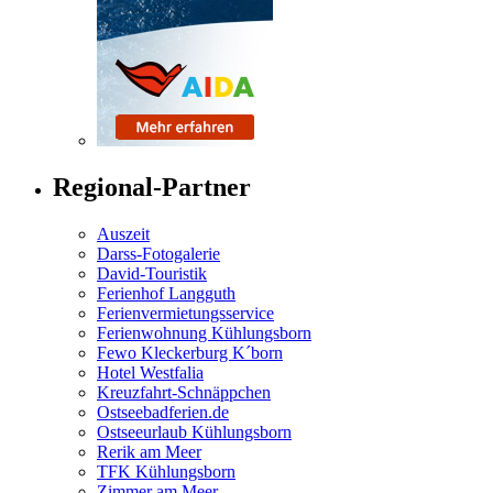
Regional-Partner
Auszeit
Darss-Fotogalerie
David-Touristik
Ferienhof Langguth
Ferienvermietungsservice
Ferienwohnung Kühlungsborn
Fewo Kleckerburg K´born
Hotel Westfalia
Kreuzfahrt-Schnäppchen
Ostseebadferien.de
Ostseeurlaub Kühlungsborn
Rerik am Meer
TFK Kühlungsborn
Zimmer am Meer