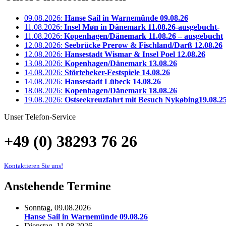
09.08.2026:
Hanse Sail in Warnemünde 09.08.26
11.08.2026:
Insel Møn in Dänemark 11.08.26-ausgebucht-
11.08.2026:
Kopenhagen/Dänemark 11.08.26 – ausgebucht
12.08.2026:
Seebrücke Prerow & Fischland/Darß 12.08.26
12.08.2026:
Hansestadt Wismar & Insel Poel 12.08.26
13.08.2026:
Kopenhagen/Dänemark 13.08.26
14.08.2026:
Störtebeker-Festspiele 14.08.26
14.08.2026:
Hansestadt Lübeck 14.08.26
18.08.2026:
Kopenhagen/Dänemark 18.08.26
19.08.2026:
Ostseekreuzfahrt mit Besuch Nykøbing19.08.2
Unser Telefon-Service
+49 (0) 38293 76 26
Kontaktieren Sie uns!
Anstehende Termine
Sonntag, 09.08.2026
Hanse Sail in Warnemünde 09.08.26
Dienstag, 11.08.2026