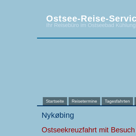
Ostsee-Reise-Servic
Ihr Reisebüro im Ostseebad Kühlun
Startseite
Reisetermine
Tagesfahrten
Nykøbing
Ostseekreuzfahrt mit Besuch