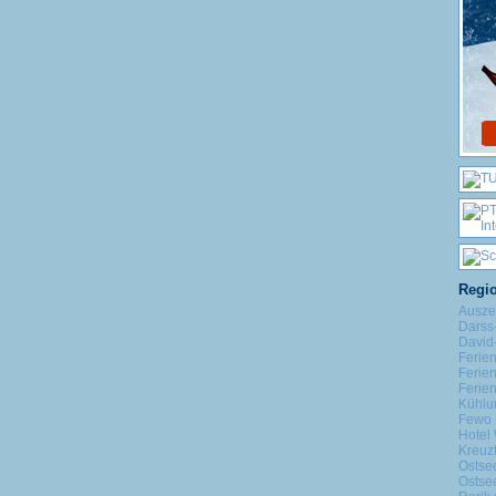
Regio
Ausze
Darss
David-
Ferie
Ferie
Ferie
Kühlu
Fewo 
Hotel 
Kreuz
Ostse
Ostse