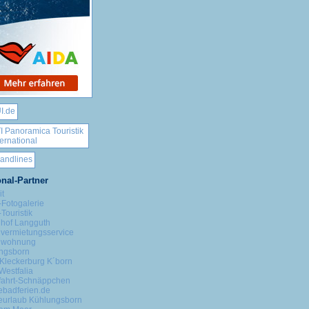
nal-Partner
it
-Fotogalerie
Touristik
nhof Langguth
nvermietungsservice
nwohnung
ngsborn
Kleckerburg K´born
Westfalia
fahrt-Schnäppchen
ebadferien.de
eurlaub Kühlungsborn