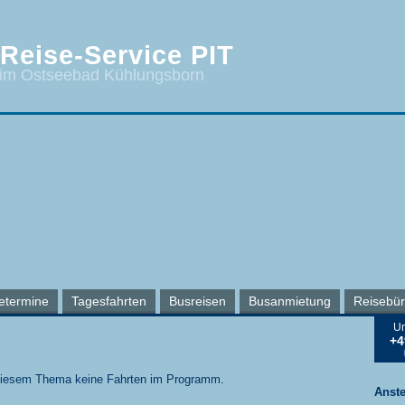
Reise-Service PIT
 im Ostseebad Kühlungsborn
etermine
Tagesfahrten
Busreisen
Busanmietung
Reisebü
Un
+4
 diesem Thema keine Fahrten im Programm.
Anst