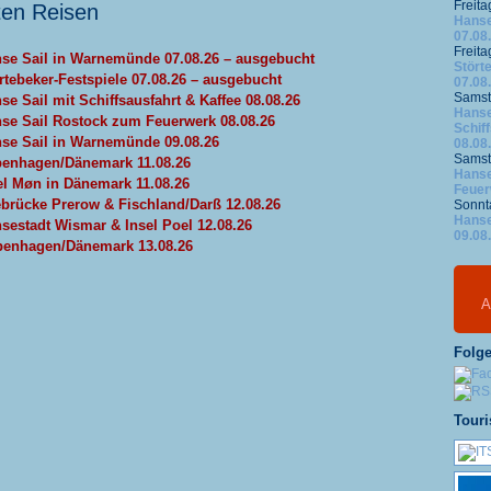
Freita
ten Reisen
Hanse
07.08
Freita
se Sail in Warnemünde 07.08.26 – ausgebucht
Stört
rtebeker-Festspiele 07.08.26 – ausgebucht
07.08
Samst
se Sail mit Schiffsausfahrt & Kaffee 08.08.26
Hanse
se Sail Rostock zum Feuerwerk 08.08.26
Schif
se Sail in Warnemünde 09.08.26
08.08
Samst
enhagen/Dänemark 11.08.26
Hanse
el Møn in Dänemark 11.08.26
Feuer
brücke Prerow & Fischland/Darß 12.08.26
Sonnt
Hanse
sestadt Wismar & Insel Poel 12.08.26
09.08
enhagen/Dänemark 13.08.26
A
Folge
Touri