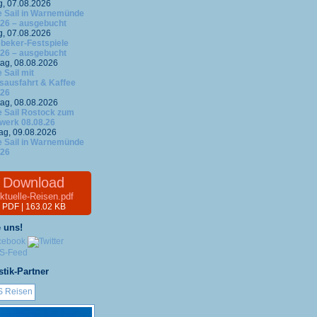
g, 07.08.2026
 Sail in Warnemünde
.26 – ausgebucht
g, 07.08.2026
ebeker-Festspiele
.26 – ausgebucht
ag, 08.08.2026
 Sail mit
fsausfahrt & Kaffee
.26
ag, 08.08.2026
 Sail Rostock zum
werk 08.08.26
ag, 09.08.2026
 Sail in Warnemünde
.26
Download
ktuelle-Reisen.pdf
PDF | 163.02 KB
 uns!
stik-Partner