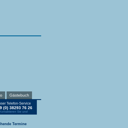
ro
Gästebuch
ser Telefon-Service
9 (0) 38293 76 26
Kontaktieren Sie uns!
ehende Termine