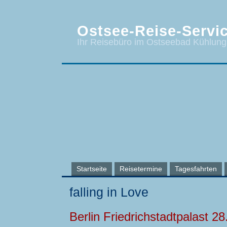
Ostsee-Reise-Servic
Ihr Reisebüro im Ostseebad Kühlun
Startseite
Reisetermine
Tagesfahrten
falling in Love
Berlin Friedrichstadtpalast 28