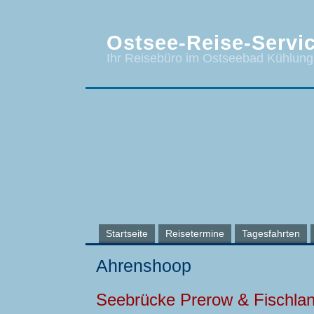
Ostsee-Reise-Servic
Ihr Reisebüro im Ostseebad Kühlun
Startseite
Reisetermine
Tagesfahrten
Ahrenshoop
Seebrücke Prerow & Fischla