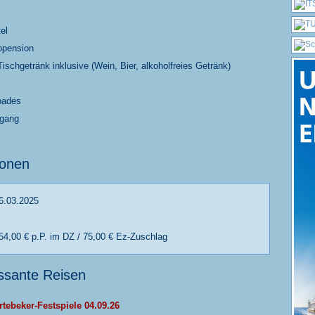
el
bpension
ischgetränk inklusive (Wein, Bier, alkoholfreies Getränk)
bades
ugang
ionen
6.03.2025
54,00 € p.P. im DZ / 75,00 € Ez-Zuschlag
essante Reisen
rtebeker-Festspiele 04.09.26