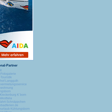
nal-Partner
it
-Fotogalerie
Touristik
nhof Langguth
nvermietungsservice
nwohnung
ngsborn
Kleckerburg K´born
Westfalia
fahrt-Schnäppchen
ebadferien.de
eurlaub Kühlungsborn