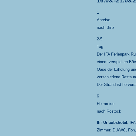
16.03.-21.03
1
Anreise
nach Binz
2-5
Tag
Der IFA Ferienpark Rü
einem verspielten Bäch
Oase der Erholung und
verschiedene Restaura
Der Strand ist hervor
6
Heimreise
nach Rostock
Ihr Urlaubshotel:
IFA 
Zimmer: DU/WC, Fön, Te