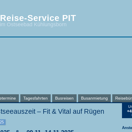
Reise-Service PIT
 im Ostseebad Kühlungsborn
etermine
Tagesfahrten
Busreisen
Busanmietung
Reisebü
Un
eeauszeit – Fit & Vital auf Rügen
+4
025
Anst