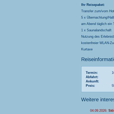
Ihr Reisepaket:
Transfer zum/vom Hot
5 x Übernachtung/Hal
am Abend täglich ein T
1 x Saunalandschaft
Nutzung des Erlebnis
kostenfreier WLAN-Z
Kurtaxe
Reiseinformat
Termin:
1
Abfahrt:
Ankunft:
Preis:
5
Weitere inter
04.09.2026:
Stö