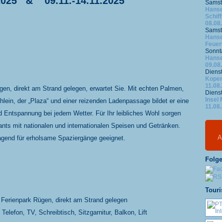
.2025 & 09.11.-14.11.2025
Samst
Hanse
Schif
08.08
Samst
Hanse
Feuer
Sonnt
Hanse
09.08
Diens
Kope
11.08
gen, direkt am Strand gelegen, erwartet Sie. Mit echten Palmen,
Diens
Insel
lein, der „Plaza“ und einer reizenden Ladenpassage bildet er eine
11.08
 Entspannung bei jedem Wetter. Für Ihr leibliches Wohl sorgen
nts mit nationalen und internationalen Speisen und Getränken.
A
ragend für erholsame Spaziergänge geeignet.
Folge
Touri
Ferienpark Rügen, direkt am Strand gelegen
lefon, TV, Schreibtisch, Sitzgarnitur, Balkon, Lift