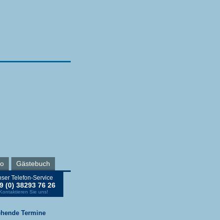
ro
Gästebuch
ser Telefon-Service
9 (0) 38293 76 26
Kontaktieren Sie uns!
ehende Termine