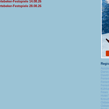
rtebeker-Festspiele 14.08.26
rtebeker-Festspiele 28.08.26
Regio
Ausze
Darss
David-
Ferie
Ferie
Ferie
Kühlu
Fewo 
Hotel 
Kreuz
Ostse
Ostse