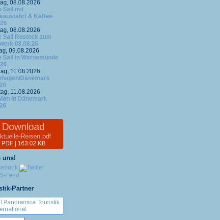
ag, 08.08.2026
 Sail mit
fsausfahrt & Kaffee
.26
ag, 08.08.2026
 Sail Rostock zum
werk 08.08.26
ag, 09.08.2026
 Sail in Warnemünde
.26
tag, 11.08.2026
nhagen/Dänemark
.26
tag, 11.08.2026
 Møn in Dänemark
.26
Download
ktuelle-Reisen.pdf
PDF | 163.02 KB
 uns!
stik-Partner