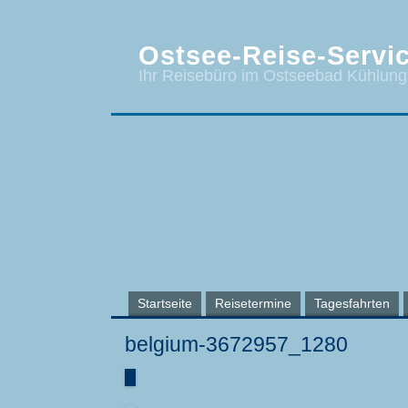
Ostsee-Reise-Servic
Ihr Reisebüro im Ostseebad Kühlun
Startseite
Reisetermine
Tagesfahrten
belgium-3672957_1280